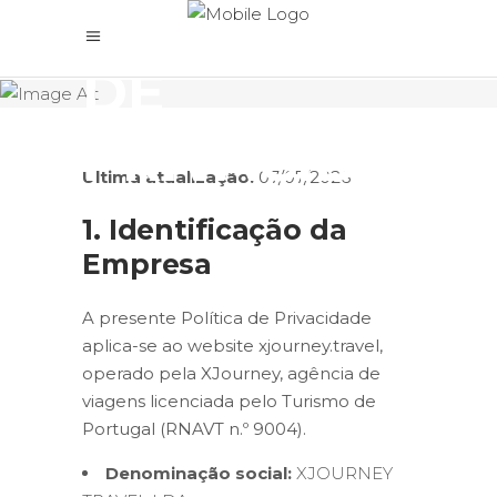
POLÍTICA
DE
PRIVACIDADE
Última atualização:
07/07/2026
1. Identificação da
Empresa
A presente Política de Privacidade
aplica-se ao website xjourney.travel,
operado pela XJourney, agência de
viagens licenciada pelo Turismo de
Portugal (RNAVT n.º 9004).
Denominação social:
XJOURNEY