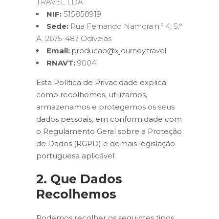
TRAVEL LDA
NIF:
515858919
Sede:
Rua Fernando Namora n.º 4, 5.º
A, 2675-487 Odivelas
Email:
producao@xjourney.travel
RNAVT:
9004
Esta Política de Privacidade explica
como recolhemos, utilizamos,
armazenamos e protegemos os seus
dados pessoais, em conformidade com
o Regulamento Geral sobre a Proteção
de Dados (RGPD) e demais legislação
portuguesa aplicável.
2. Que Dados
Recolhemos
Podemos recolher os seguintes tipos