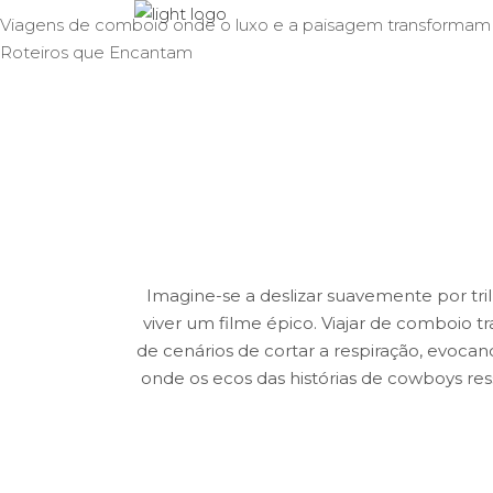
Viagens de comboio onde o luxo e a paisagem transformam
Sobre N
Roteiros que Encantam
Imagine-se a deslizar suavemente por tri
viver um filme épico. Viajar de comboio t
de cenários de cortar a respiração, evocand
onde os ecos das histórias de cowboys re