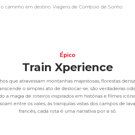
 o caminho em destino.
Viagens de Comboio de Sonho:
ós
Journey Styles
Experiências X
Tend
Épico
Train Xperience
lhos que atravessam montanhas majestosas, florestas densas
ranscende o simples ato de deslocar-se; são verdadeiras odis
o a magia de roteiros inspirados em histórias e filmes icón
ssoam entre os vales, às tranquilas vistas dos campos de 
francês, cada rota é uma narrativa por si só.