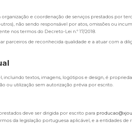
a organização e coordenação de serviços prestados por terc
 outros), não sendo responsável por atos, omissões ou incu
iente nos termos do Decreto-Lei n.º 17/2018.
r parceiros de reconhecida qualidade e a atuar com a dili
ual
, incluindo textos, imagens, logótipos e design, é propried
ão ou utilização sem autorização prévia por escrito.
prestados deve ser dirigida por escrito para
producao@xjour
mos da legislação portuguesa aplicável, e a entidades de re