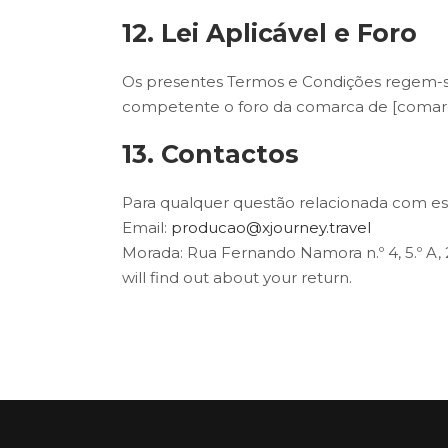
12. Lei Aplicável e Foro
Os presentes Termos e Condições regem-se 
competente o foro da comarca de [comarca
13. Contactos
Para qualquer questão relacionada com es
Email:
producao@xjourney.travel
Morada: Rua Fernando Namora n.º 4, 5.º A, 2
will find out about your return.