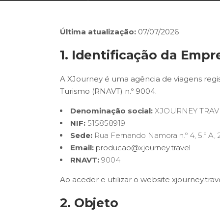
Última atualização:
07/07/2026
1. Identificação da Empr
A XJourney é uma agência de viagens regis
Turismo (RNAVT) n.º 9004.
Denominação social:
XJOURNEY TRAV
NIF:
515858919
Sede:
Rua Fernando Namora n.º 4, 5.º A, 
Email:
producao@xjourney.travel
RNAVT:
9004
Ao aceder e utilizar o website xjourney.tra
2. Objeto