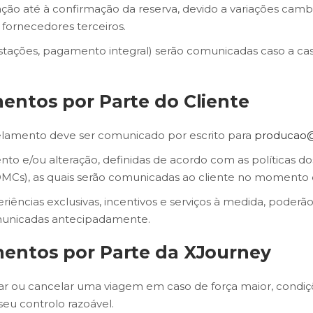
ração até à confirmação da reserva, devido a variações camb
 fornecedores terceiros.
estações, pagamento integral) serão comunicadas caso a ca
mentos por Parte do Cliente
celamento deve ser comunicado por escrito para
producao@x
nto e/ou alteração, definidas de acordo com as políticas d
DMCs), as quais serão comunicadas ao cliente no momento d
riências exclusivas, incentivos e serviços à medida, poder
municadas antecipadamente.
mentos por Parte da XJourney
terar ou cancelar uma viagem em caso de força maior, condi
seu controlo razoável.