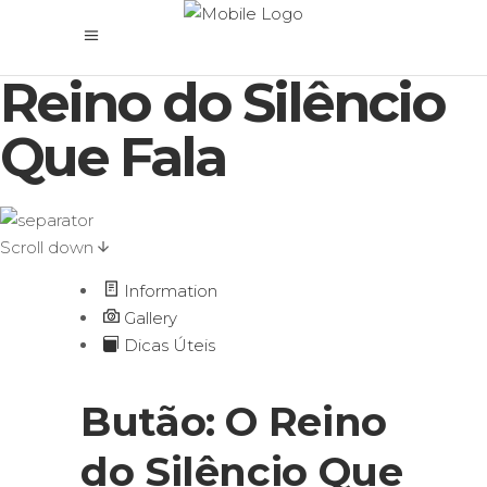
Butão: O
Reino do Silêncio
Que Fala
Scroll down
Information
Gallery
Dicas Úteis
Butão: O Reino
do Silêncio Que