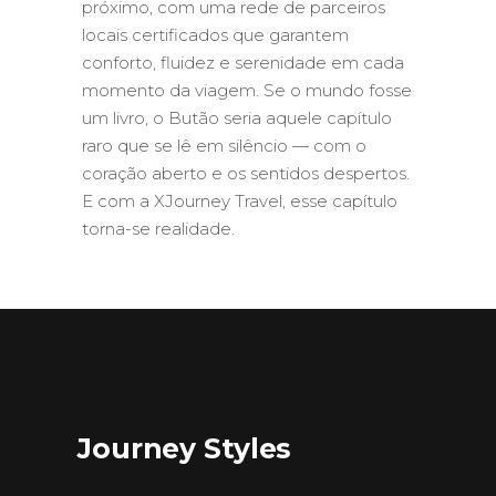
próximo, com uma rede de parceiros
locais certificados que garantem
conforto, fluidez e serenidade em cada
momento da viagem. Se o mundo fosse
um livro, o Butão seria aquele capítulo
raro que se lê em silêncio — com o
coração aberto e os sentidos despertos.
E com a XJourney Travel, esse capítulo
torna-se realidade.
Journey Styles